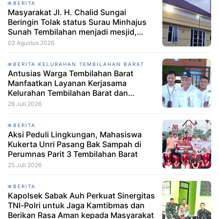
BERITA
Masyarakat Jl. H. Chalid Sungai
Beringin Tolak status Surau Minhajus
Sunah Tembilahan menjadi mesjid,
Diduga Mengusung Aliran Anti-Aswaja
02 Agustus 2026
BERITA KELURAHAN TEMBILAHAN BARAT
Antusias Warga Tembilahan Barat
Manfaatkan Layanan Kerjasama
Kelurahan Tembilahan Barat dan
Disdukcapil Inhil
28 Juli 2026
BERITA
Aksi Peduli Lingkungan, Mahasiswa
Kukerta Unri Pasang Bak Sampah di
Perumnas Parit 3 Tembilahan Barat
25 Juli 2026
BERITA
Kapolsek Sabak Auh Perkuat Sinergitas
TNI-Polri untuk Jaga Kamtibmas dan
Berikan Rasa Aman kepada Masyarakat