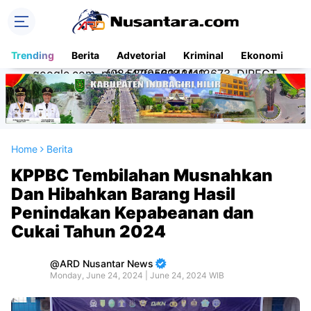
Trending
Berita
Advetorial
Kriminal
Ekonomi
Na
google.com, pub-5820561844112673, DIRECT, f08c47fec0942fa0
Home
Berita
KPPBC Tembilahan Musnahkan
Dan Hibahkan Barang Hasil
Penindakan Kepabeanan dan
Cukai Tahun 2024
ARD Nusantar News
Monday, June 24, 2024 | June 24, 2024 WIB