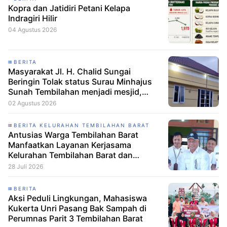
Kopra dan Jatidiri Petani Kelapa
Indragiri Hilir
04 Agustus 2026
BERITA
Masyarakat Jl. H. Chalid Sungai
Beringin Tolak status Surau Minhajus
Sunah Tembilahan menjadi mesjid,
Diduga Mengusung Aliran Anti-Aswaja
02 Agustus 2026
BERITA KELURAHAN TEMBILAHAN BARAT
Antusias Warga Tembilahan Barat
Manfaatkan Layanan Kerjasama
Kelurahan Tembilahan Barat dan
Disdukcapil Inhil
28 Juli 2026
BERITA
Aksi Peduli Lingkungan, Mahasiswa
Kukerta Unri Pasang Bak Sampah di
Perumnas Parit 3 Tembilahan Barat