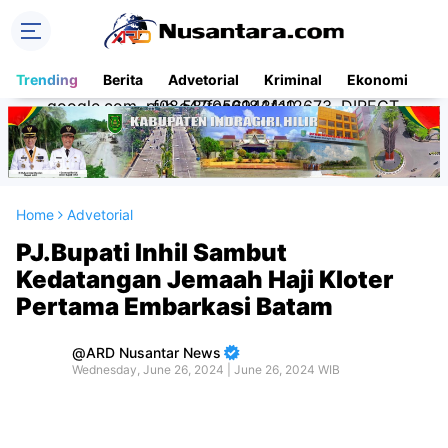
Trending
Berita
Advetorial
Kriminal
Ekonomi
Na
google.com, pub-5820561844112673, DIRECT, f08c47fec0942fa0
Home
Advetorial
PJ.Bupati Inhil Sambut
Kedatangan Jemaah Haji Kloter
Pertama Embarkasi Batam
ARD Nusantar News
Wednesday, June 26, 2024 | June 26, 2024 WIB